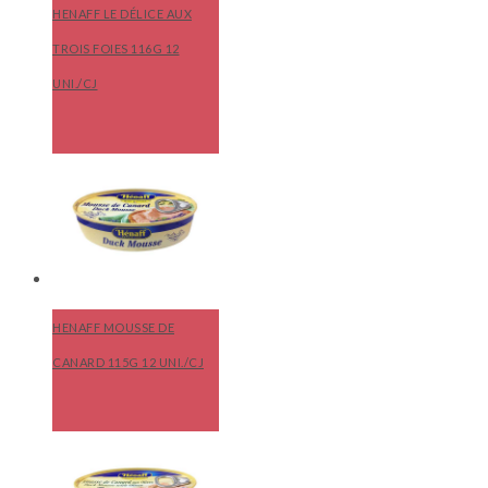
HENAFF LE DÉLICE AUX
TROIS FOIES 116G 12
UNI./CJ
HENAFF MOUSSE DE
CANARD 115G 12 UNI./CJ