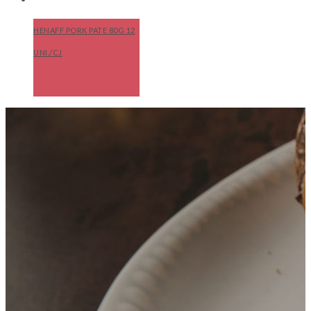
HENAFF PORK PATE 80G 12
UNI./CJ