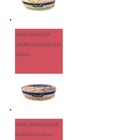
HENAFF MOUSSE DE
CANARD AUX OLIVES 115G
12UN/CJ
HENAFF MOUSSE DE FOIE
DE VOLAILLE 113G 12