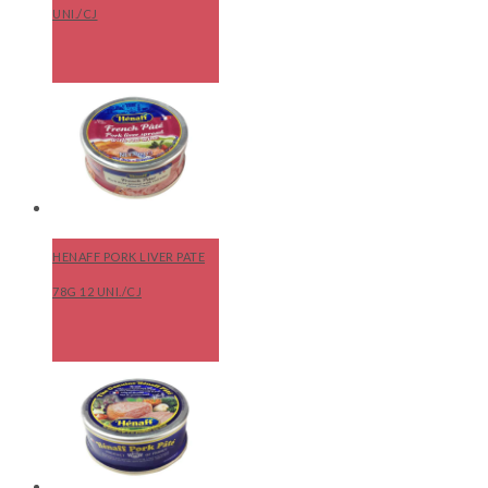
UNI./CJ
HENAFF PORK LIVER PATE
78G 12 UNI./CJ