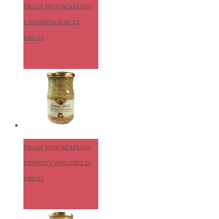
FALLOT MOSTAZA DIJON
C/PIMIENTA 210G 12
UNI./CJ
FALLOT MOSTAZA DIJON
GRANOS Y VINO 205G 12
UNI./CJ