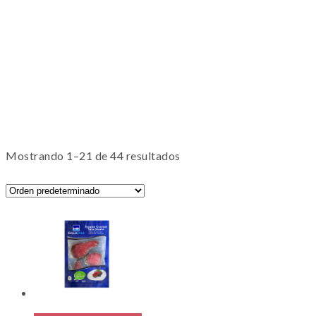
Mostrando 1–21 de 44 resultados