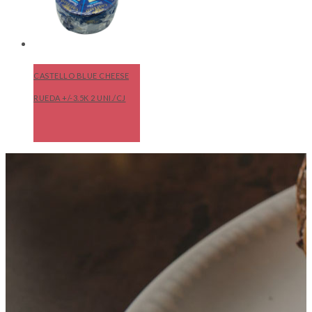
CASTELLO BLUE CHEESE
RUEDA +/-3.5K 2 UNI./CJ