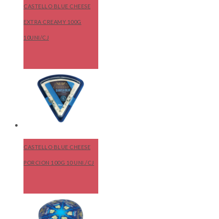
CASTELLO BLUE CHEESE
EXTRA CREAMY 100G
10UNI/CJ
CASTELLO BLUE CHEESE
PORCION 100G 10 UNI./CJ